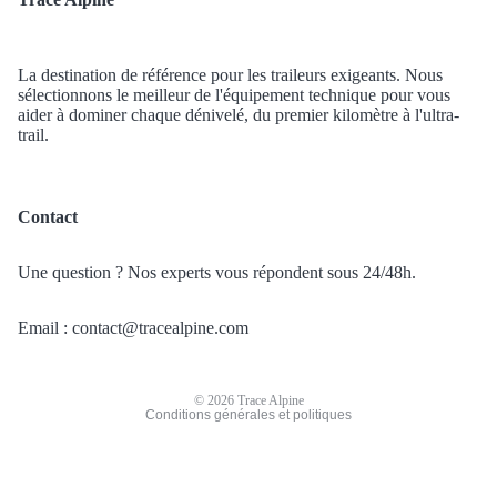
La destination de référence pour les traileurs exigeants. Nous
sélectionnons le meilleur de l'équipement technique pour vous
aider à dominer chaque dénivelé, du premier kilomètre à l'ultra-
trail.
Politique de confidentialité
Contact
Politique de remboursement
Conditions d’utilisation
Une question ? Nos experts vous répondent sous 24/48h.
Politique d’expédition
Coordonnées
Email : contact@tracealpine.com
Conditions générales de vente
Mentions légales
© 2026
Trace Alpine
Conditions générales et politiques