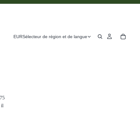
EUR
Sélecteur de région et de langue
575
il