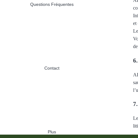
AL
Questions Fréquentes
co
In
et
Le
Vo
de
6.
Contact
AL
sa
l’
7.
Le
li
Plus