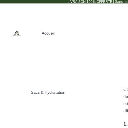
LIVRAISON 100% OFFERTE | Sans min
Accueil
Co
Sacs & Hydratation
du
es
di
1.