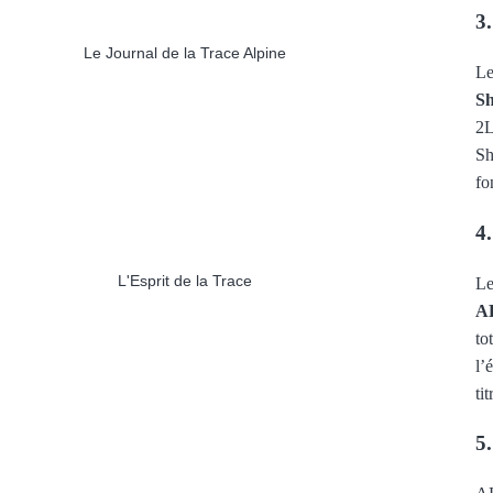
3
Le Journal de la Trace Alpine
Le
Sh
2L
Sh
fo
4.
L'Esprit de la Trace
Le
A
to
l’
ti
5