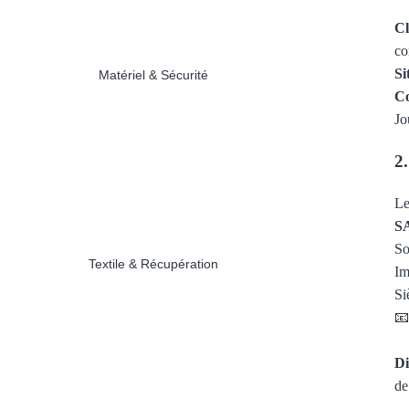
Cl
c
Si
Matériel & Sécurité
Co
Jo
2.
Le
S
So
Textile & Récupération
Im
Si
📧
Di
d