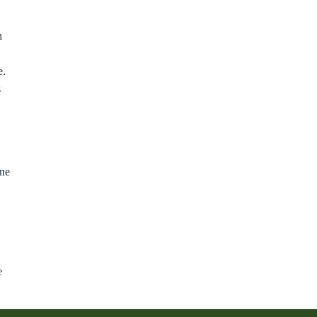
n
e.
s
 ne
e