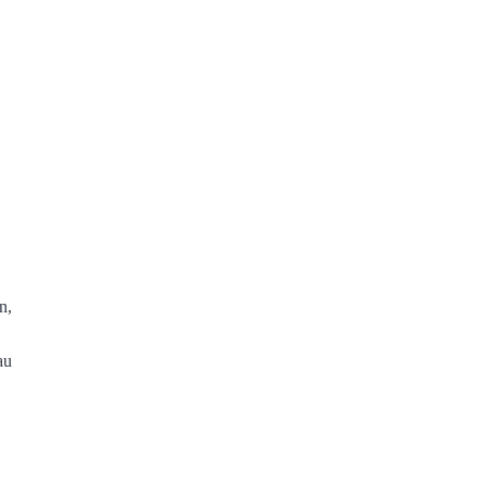
n,
au