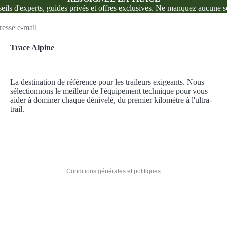
eils d'experts, guides privés et offres exclusives. Ne manquez aucune so
Trace Alpine
Politique de confidentialité
La destination de référence pour les traileurs exigeants. Nous
Politique de remboursement
sélectionnons le meilleur de l'équipement technique pour vous
Conditions d’utilisation
aider à dominer chaque dénivelé, du premier kilomètre à l'ultra-
trail.
Politique d’expédition
Coordonnées
Conditions générales de vente
Mentions légales
Conditions générales et politiques