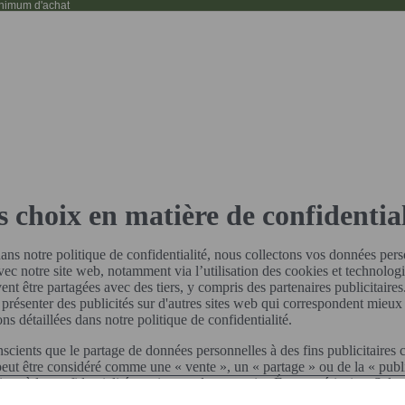
imum d'achat
s choix en matière de confidential
s notre politique de confidentialité, nous collectons vos données pers
vec notre site web, notamment via l’utilisation des cookies et technologi
ent être partagées avec des tiers, y compris des partenaires publicitair
 présenter des publicités sur d'autres sites web qui correspondent mieux 
ons détaillées dans notre politique de confidentialité.
ients que le partage de données personnelles à des fins publicitaires c
peut être considéré comme une « vente », un « partage » ou de la « publi
atives à la confidentialité en vigueur dans certains États américains. Selon
isposez donc probablement d'un droit d'opposition à ces activités. Si vo