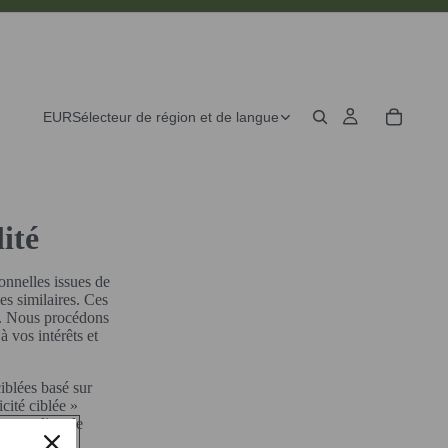
EUR
Sélecteur de région et de langue
ité
onnelles issues de
es similaires. Ces
es. Nous procédons
à vos intérêts et
iblées basé sur
cité ciblée »
 votre lieu de
us souhaitez