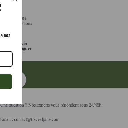
R
e de
e demande de ne
e » d'informations
blée, pour
haines
 collectées via
ous devez naviguer
rtie.
Contact
Une question ? Nos experts vous répondent sous 24/48h.
Email : contact@tracealpine.com