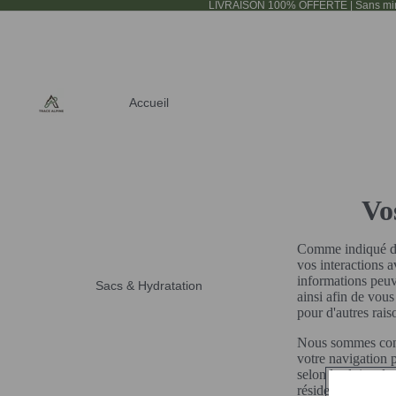
LIVRAISON 100% OFFERTE | Sans min
Accueil
Vo
Comme indiqué dan
vos interactions a
informations peuv
Sacs & Hydratation
ainsi afin de vous
pour d'autres rais
Nous sommes consc
votre navigation 
selon les lois rel
résidence, vous d